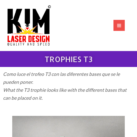
Ir
MAI
al
MEN
contenido
TROPHIES T3
Como luce el trofeo T3 con las diferentes bases que se le
pueden poner.
What
the
T3 trophie
looks
like
with
the
different
bases
that
can be placed
on
it
.