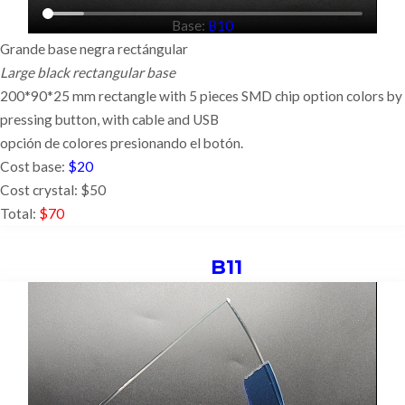
Base:
B10
Grande base negra rectángular
Large black rectangular base
200*90*25 mm rectangle with 5 pieces SMD chip option colors by
pressing button,
with cable and USB
opción de colores presionando el botón.
Cost base:
$20
Cost crystal: $50
Total:
$70
B11