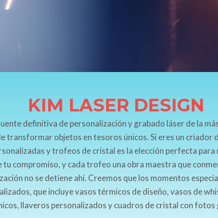
KIM LASER DESIGN
uente definitiva de personalización y grabado láser de la más
e transformar objetos en tesoros únicos. Si eres un criador
rsonalizadas y trofeos de cristal es la elección perfecta para
 de tu compromiso, y cada trofeo una obra maestra que conme
ización no se detiene ahí. Creemos que los momentos especia
lizados, que incluye vasos térmicos de diseño, vasos de whis
nicos, llaveros personalizados y cuadros de cristal con foto